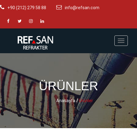
+90 (212) 279 58 88
info@refsan.com
Toggle
navigat
ÜRÜNLER
Anasayfa
/
Ürünler