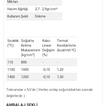
Miktarı:
Hacim Ağırlığı:
2,7 - 2,9gr/cm³
Kullanım Şekli:
Dökme
Sıcaklık
Soğukta
Kalıcı
Termal
O
(
C)
Kırılma
Lineer
Kondüktivite
o
Mukavemeti
Değişim
(kcal/mh
C)
2
(kg/cm
)
(%)
110
800
-
-
1100
1000
-0,10
1,20
1400
1200
-0,10
1,30
Toleranslar ± %5'dir ( Veriler, ısıtılıp soğutulduktan sonraki
değerlerdir. )
AMBALAJ ŞEKLİ