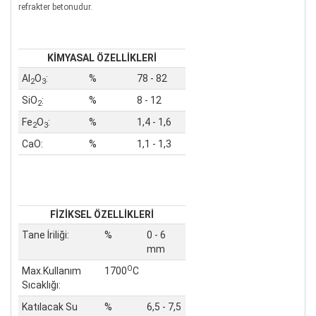
refrakter betonudur.
KİMYASAL ÖZELLİKLERİ
Al
O
:
%
78 - 82
2
3
SiO
:
%
8 - 12
2
Fe
O
:
%
1,4 - 1,6
2
3
CaO:
%
1,1 - 1,3
FİZİKSEL ÖZELLİKLERİ
Tane İriliği:
%
0 - 6
mm
O
Max.Kullanım
1700
C
Sıcaklığı:
Katılacak Su
%
6,5 - 7,5