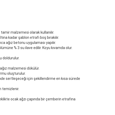
 tamir malzemesi olarak kullanılır.
ına kadar şablon etrafı boş bırakılır.
nca ağız betonu uygulaması yapılır.
ümüne % 3 su ilave edilir. Koyu kıvamda olur.
 doldurulur.
 ağız malzemesi dökülür.
rmu oluşturulur.
e sertleşeceği için şekillendirme en kısa sürede
 temizlenir.
eklikte ocak ağzı çapında bir çemberin etrafına