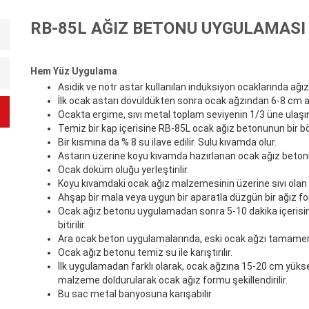
RB-85L AĞIZ BETONU UYGULAMASI
Hem Yüz Uygulama
Asidik ve nötr astar kullanılan indüksiyon ocaklarında ağız
İlk ocak astarı dövüldükten sonra ocak ağzından 6-8 cm alt
Ocakta ergime, sıvı metal toplam seviyenin 1/3 üne ulaşı
Temiz bir kap içerisine RB-85L ocak ağız betonunun bir böl
Bir kısmına da % 8 su ilave edilir. Sulu kıvamda olur.
Astarın üzerine koyu kıvamda hazırlanan ocak ağız betonu
Ocak döküm oluğu yerleştirilir.
Koyu kıvamdaki ocak ağız malzemesinin üzerine sıvı olan
Ahşap bir mala veya uygun bir aparatla düzgün bir ağız fo
Ocak ağız betonu uygulamadan sonra 5-10 dakika içerisind
bitirilir.
Ara ocak beton uygulamalarında, eski ocak ağzı tamamen
Ocak ağız betonu temiz su ile karıştırılır.
İlk uygulamadan farklı olarak, ocak ağzına 15-20 cm yüks
malzeme doldurularak ocak ağız formu şekillendirilir.
Bu sac metal banyosuna karışabilir